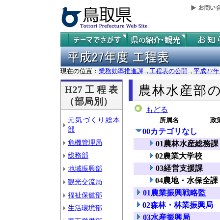
現在の位置：
業務効率推進課
工程表の公開
平成27
農林水産部
H27工程表
（部局別）
もどる
元気づくり総本
所属名
政
部
00カテゴリなし
危機管理局
01農林水産総務課
総務部
02農業大学校
03経営支援課
地域振興部
04農地・水保全課
観光交流局
01農業振興戦略監
福祉保健部
02森林・林業振興局
生活環境部
03水産振興局