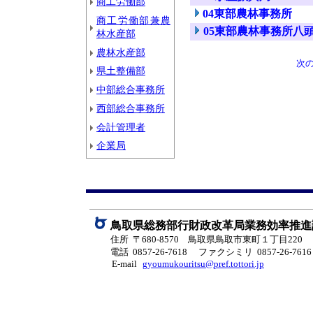
商工労働部
04東部農林事務所
商工労働部兼農
05東部農林事務所八
林水産部
農林水産部
次
県土整備部
中部総合事務所
西部総合事務所
会計管理者
企業局
鳥取県総務部行財政改革局業務効率推進
住所 〒680-8570 鳥取県鳥取市東町１丁目220
電話 0857-26-7618
ファクシミリ 0857-26-7616
E-mail
gyoumukouritsu@pref.tottori.jp