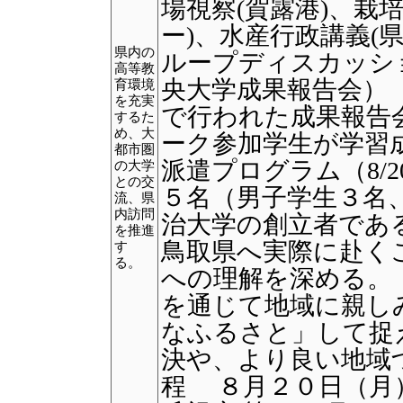
場視察(賀露港)、栽
ー)、水産行政講義(
県内の
ループディスカッシ
高等教
央大学成果報告会）
育環境
を充実
で行われた成果報告
するた
め、大
ーク参加学生が学習
都市圏
派遣プログラム（8/2
の大学
との交
５名（男子学生３名
流、県
内訪問
治大学の創立者であ
を推進
鳥取県へ実際に赴く
す
る。
への理解を深める。
を通じて地域に親し
なふるさと」して捉
決や、より良い地域
程 ８月２０日（月