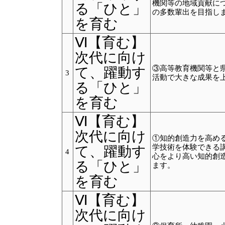
機関等の地域貢献に
る「ひと」
の多数輩出を目指し
を育む
Ⅵ【育む】
次代に向け
③高等教育機関等と
て、躍動す
3
活動で大きな成果を
る「ひと」
を育む
Ⅵ【育む】
次代に向け
①知的創造力を高め
学技術を体験できる
て、躍動す
4
心をより高い知的創
る「ひと」
ます。
を育む
Ⅵ【育む】
次代に向け