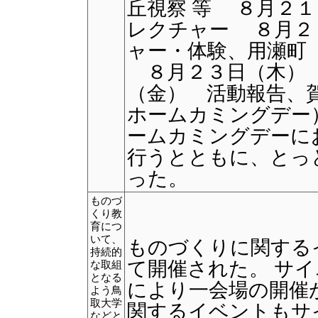
丘視察 等 ８月２
レクチャー ８月２
ャー・体験、用瀬町
８月２３日（木） 
（金） 活動報告、
ホームカミングデー
ームカミングデーに
行うとともに、とっ
った。
ものづ
くり教
育につ
いて、
ものづくりに関する
持続的
て開催された。 サ
な取組
となる
により一会場の開催
よう鳥
取大学
関するイベントもサ
などと