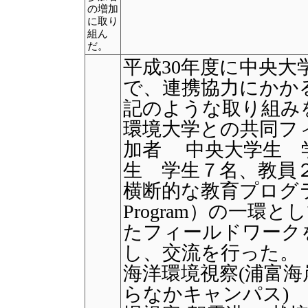
の増加
に取り
組ん
だ。
平成30年度に中央
で、連携協力にかか
記のような取り組み
環境大学との共同フィー
加者 中央大学生 
生 学生７名、教員
横断的な教育プログラム（F
Program）の一
たフィールドワーク
し、交流を行った
海洋環境視察(浦富海
らなかキャンパス)