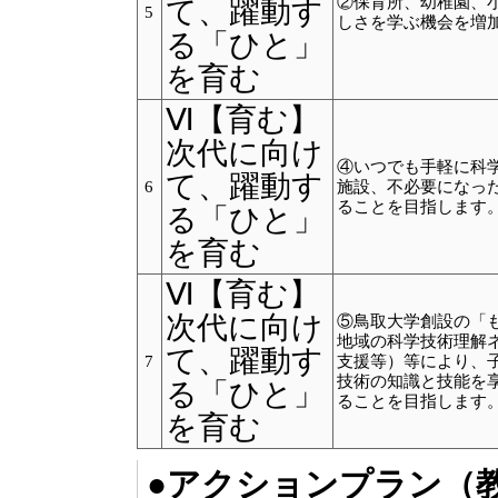
②保育所、幼稚園、
て、躍動す
5
しさを学ぶ機会を増
る「ひと」
を育む
Ⅵ【育む】
次代に向け
④いつでも手軽に科
て、躍動す
6
施設、不必要になっ
ることを目指します
る「ひと」
を育む
Ⅵ【育む】
次代に向け
⑤鳥取大学創設の「
地域の科学技術理解
て、躍動す
7
支援等）等により、
技術の知識と技能を
る「ひと」
ることを目指します
を育む
●アクションプラン（