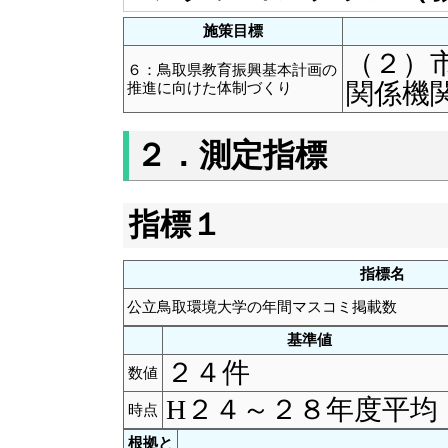
施策目標
（２）
６：鳥取県教育振興基本計画の
関係機
推進に向けた体制づくり
２．測定指標
指標１
指標名
公立鳥取環境大学の年間マスコミ掲載数
基準値
２４件
数値
H２４～２８年度平均
時点
根拠と