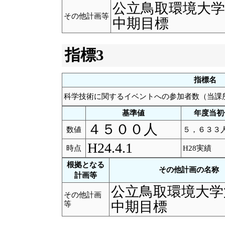
公立鳥取環境大学
その他計画等
中期目標
指標3
指標名
科学技術に関するイベントへの参加者数（当課
基準値
年度当初
４５００人
数値
５，６３３
H24.4.1
時点
H28実績
根拠となる
その他計画の名称
計画等
公立鳥取環境大学
その他計画
中期目標
等