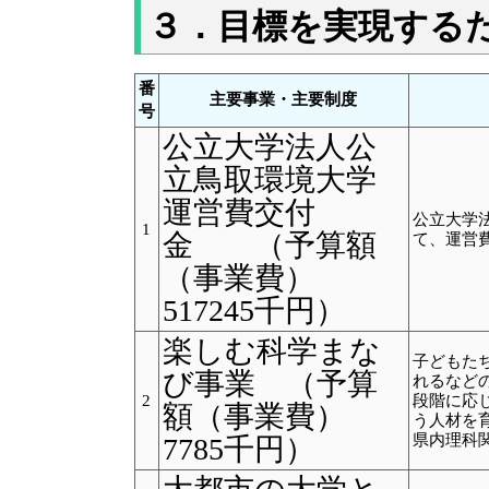
３．目標を実現する
番
主要事業・主要制度
号
公立大学法人公
立鳥取環境大学
運営費交付
公立大学
1
金 （予算額
て、運営
（事業費）
517245千円）
楽しむ科学まな
子どもた
び事業 （予算
れるなど
2
段階に応
額（事業費）
う人材を育
県内理科
7785千円）