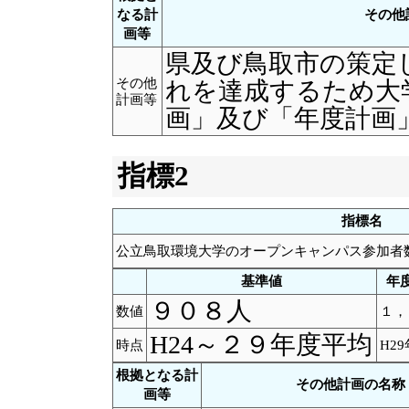
なる計
その他
画等
県及び鳥取市の策定
その他
れを達成するため大
計画等
画」及び「年度計画
指標2
指標名
公立鳥取環境大学のオープンキャンパス参加者
基準値
年
９０８人
数値
１，
H24～２９年度平均
時点
H2
根拠となる計
その他計画の名称
画等