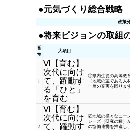
●元気づくり総合戦略
政策
●将来ビジョンの取組
番
大項目
号
Ⅵ【育む】
次代に向け
①県内生徒の高等教
て、躍動す
1
（地域の宝である人
一層の充実を図りま
る「ひと」
を育む
Ⅵ【育む】
次代に向け
②地域の様々なニー
シーズ（研究の種）
て、躍動す
2
の協働連携を推進し