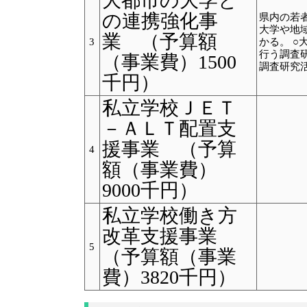
大都市の大学と
の連携強化事
県内の若
大学や地
業 （予算額
3
かる。 
行う調査
（事業費）1500
調査研究
千円）
私立学校ＪＥＴ
－ＡＬＴ配置支
援事業 （予算
4
額（事業費）
9000千円）
私立学校働き方
改革支援事業
5
（予算額（事業
費）3820千円）