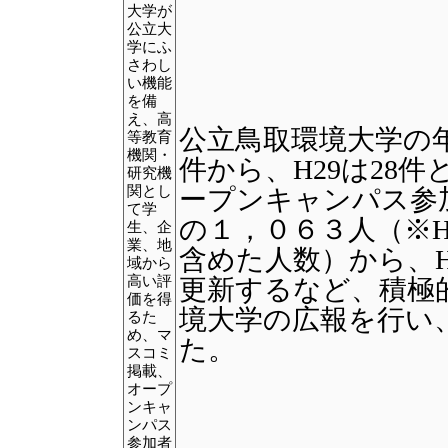
大学が
公立大
学にふ
さわし
い機能
を備
え、高
公立鳥取環境大学の年
等教育
機関・
件から、H29は28
研究機
関とし
ープンキャンパス参
て学
の１，０６３人（※H2
生、企
業、地
含めた人数）から、H
域から
高い評
更新するなど、積極
価を得
境大学の広報を行い
るた
め、マ
た。
スコミ
掲載、
オープ
ンキャ
ンパス
参加者