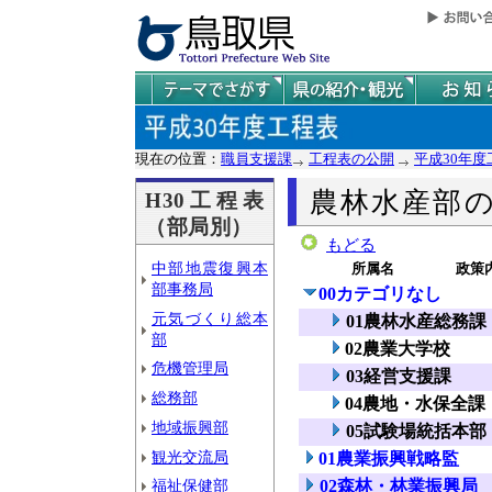
現在の位置：
職員支援課
工程表の公開
平成30年度
農林水産部
H30工程表
（部局別）
もどる
中部地震復興本
所属名
政策
部事務局
00カテゴリなし
元気づくり総本
01農林水産総務課
部
02農業大学校
危機管理局
03経営支援課
総務部
04農地・水保全課
地域振興部
05試験場統括本部
観光交流局
01農業振興戦略監
02森林・林業振興局
福祉保健部