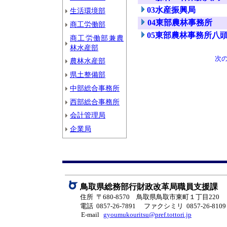
03水産振興局
生活環境部
04東部農林事務所
商工労働部
05東部農林事務所八
商工労働部兼農
林水産部
次
農林水産部
県土整備部
中部総合事務所
西部総合事務所
会計管理局
企業局
鳥取県総務部行財政改革局職員支援課
住所 〒680-8570 鳥取県鳥取市東町１丁目220
電話 0857-26-7891
ファクシミリ 0857-26-8109
E-mail
gyoumukouritsu@pref.tottori.jp