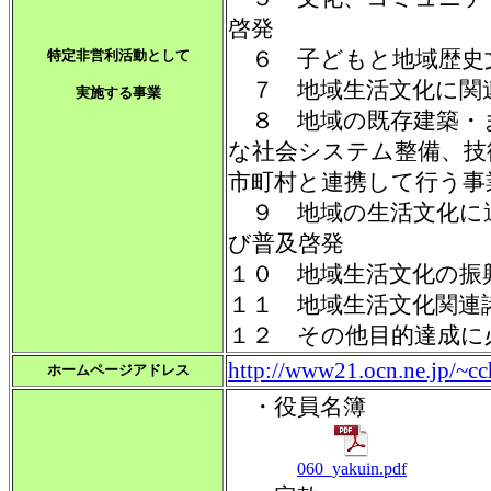
啓発
６ 子どもと地域歴史
特定非営利活動として
７ 地域生活文化に関
実施する事業
８ 地域の既存建築・
な社会システム整備、技
市町村と連携して行う事
９ 地域の生活文化に
び普及啓発
１０ 地域生活文化の振
１１ 地域生活文化関連
１２ その他目的達成に
http://www21.ocn.ne.jp/~cc
ホームページアドレス
・役員名簿
060_yakuin.pdf