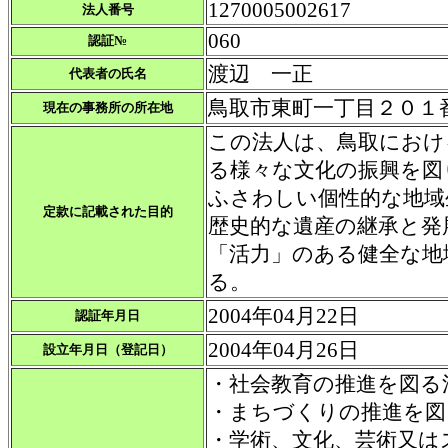
1270005002617
法人番号
060
認証№
渡辺 一正
代表者の氏名
鳥取市
東町一丁目２０１
現在の事務所の所在地
この法人は、鳥取におけ
る様々な文化の振興を図
ふさわしい個性的な地域
定款に記載された目的
歴史的な遺産の継承と発
「活力」のある健全な地
る。
2004年04月22日
認証年月日
2004年04月26日
設立年月日（登記日）
・社会教育の推進を図る
・まちづくりの推進を図
・学術、文化、芸術又は