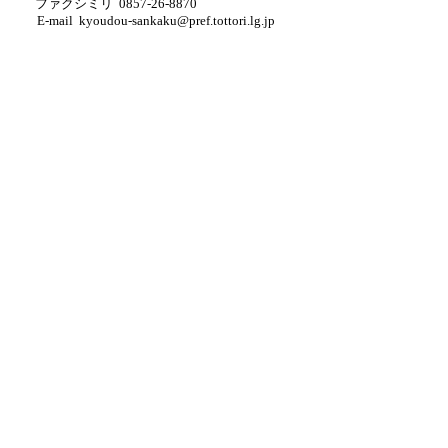
ファクシミリ 0857-26-8870
E-mail kyoudou-sankaku@pref.tottori.lg.jp