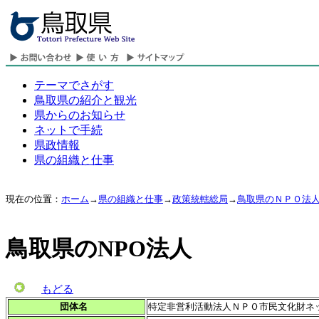
テーマでさがす
鳥取県の紹介と観光
県からのお知らせ
ネットで手続
県政情報
県の組織と仕事
現在の位置：
ホーム
→
県の組織と仕事
→
政策統轄総局
→
鳥取県のＮＰＯ法
鳥取県のNPO法人
もどる
団体名
特定非営利活動法人ＮＰＯ市民文化財ネ