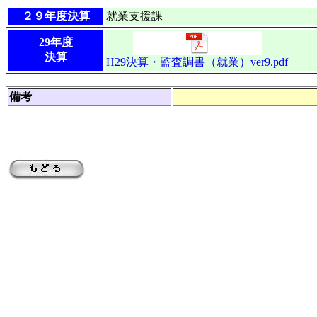
２９年度決算
就業支援課
29年度
決算
H29決算・監査調書（就業）ver9.pdf
備考