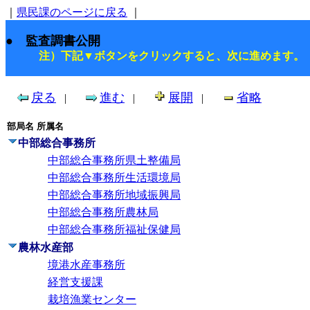
｜
県民課のページに戻る
｜
● 監査調書公開
注）下記▼ボタンをクリックすると、次に進めます。
戻る
進む
展開
省略
|
|
|
部局名
所属名
中部総合事務所
中部総合事務所県土整備局
中部総合事務所生活環境局
中部総合事務所地域振興局
中部総合事務所農林局
中部総合事務所福祉保健局
農林水産部
境港水産事務所
経営支援課
栽培漁業センター