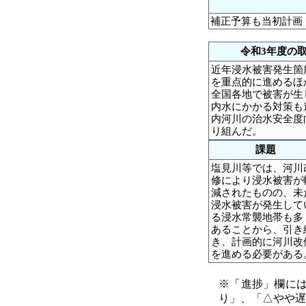
補正予算も当初計画
令和3年度の
近年浸水被害発生箇
を重点的に進めるほ
全国各地で被害が生
内水にかかる対策も
内河川の治水安全度
り組んだ。
課題
塩見川等では、河川
修により浸水被害が
減されたものの、未
浸水被害が発生して
る浸水常襲地帯も多
あることから、引き
き、計画的に河川改
を進める必要がある
※「進捗」欄には
り」、「△やや遅