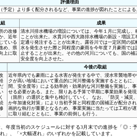
評価理由
（予定）より多く配分されるなど、事業の進捗が図れたことによ
取組
成果
所の改修
清水川排水機場の増設については、今年１月に完成し、
か、近年
ことが出来た。水貫川や西大路排水機場の新設・増設工
じている
定通り発注することが出来た。露谷川では一定区間の拡
進め、県
水を発生させた際と同程度の豪雨を今年度７月豪雨では
向上に取
止することが出来た。その他の河川についても、国の補
安全度を向上させた。
今後の取組
改
近年県内でも豪雨による水害が発生する中で、浸水常襲地帯や
軽
クが高い地域において重点的に河川整備を実施するとともに、
だ
間、安全度等）による効率的・効果的な河川整備を実施し、事
い
せる必要がある。また、限りある予算で早期に事業効果を発現
く
（箇所）の選択と集中も検討していく。 なお、「防災・減災
続
か年加速化対策」により当初予算と同程度の国補正が配分され
修
画的な執行が重要となるため、事業実施に当たっては工程が遅
。
に取り組むとともに、事業の前倒しも行う。
、年度当初のスケジュールに対する3月末での進捗を「◎：予
れ」、「×大幅遅れ」のいずれかを記載しています。