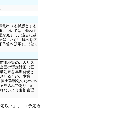
る。
稼働出来る状態とする
事については、概ね予
幅が完了し、過去に越
記録したが、越水を防
正予算を活用し、治水
市街地等の水害リス
当面の暫定計画（区
業効果を早期発現さ
させるため、事業
、国土強靱化のための5
る見込みであり、計
れないよう進捗管理
定以上」、「○予定通