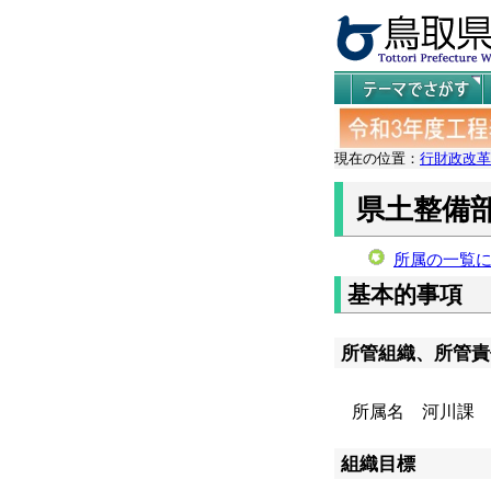
現在の位置：
行財政改革
県土整備
所属の一覧
基本的事項
所管組織、所管責
所属名 河川課 所属
組織目標