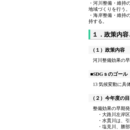
・河川整備・維持
地域づくりを行う
・海岸整備・維持
持する。
１．政策内容
（１）政策内容
河川整備効果の早
■SDGｓのゴール
13 気候変動に具
（２）今年度の目
整備効果の早期発
・大路川左岸区
・水貫川は、引
・塩見川、勝部