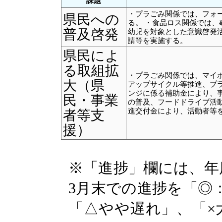
課題
・プラごみ関係では、フォ
県民への
る。 ・食品ロス関係では
普及啓発
幼児を対象とした意識啓発活
請等を実施する。
県民によ
る取組拡
・プラごみ関係では、マイ
大（県
アップサイクル等推進、プ
ンジに係る補助金により、
民・事業
の普及、フードドライブ活動
進交付金により、活動者等
者等支
援）
※「進捗」欄には、年
3月末での進捗を「◎
「△やや遅れ」、「×