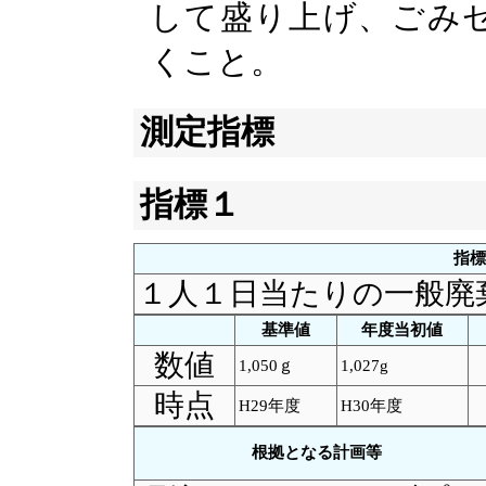
して盛り上げ、ごみ
くこと。
測定指標
指標１
指標
１人１日当たりの一般廃
基準値
年度当初値
数値
1,050ｇ
1,027g
時点
H29年度
H30年度
根拠となる計画等