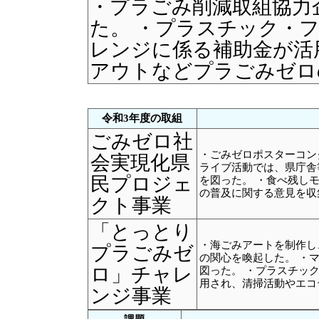
・プラごみ削減取組協力
た。 ・プラスチック・
レンジに係る補助金が活
アウトなどプラごみゼ
令和3年度の取組
ごみゼロ社
・ごみゼロポスターコン
会実現化県
ライブ活動では、県庁舎
民プロジェ
を図った。 ・食べ残し
の普及に関する意見を収
クト事業
「とっとり
・海ごみアートを制作し
プラごみゼ
の関心を喚起した。 ・
ロ」チャレ
図った。 ・プラスチッ
用され、清掃活動やエコ
ンジ事業