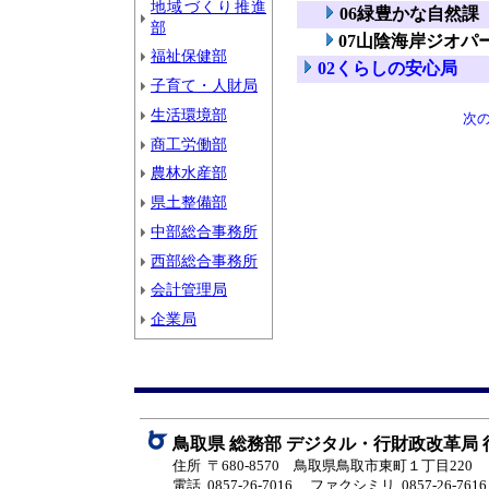
地域づくり推進
06緑豊かな自然課
部
07山陰海岸ジオパ
福祉保健部
02くらしの安心局
子育て・人財局
生活環境部
次
商工労働部
農林水産部
県土整備部
中部総合事務所
西部総合事務所
会計管理局
企業局
鳥取県 総務部 デジタル・行財政改革局
住所 〒680-8570 鳥取県鳥取市東町１丁目220
電話 0857-26-7016
ファクシミリ 0857-26-7616