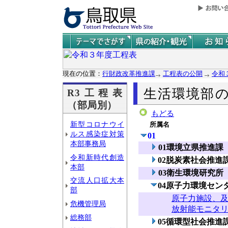
現在の位置：
行財政改革推進課
工程表の公開
令和
生活環境部
R3工程表
（部局別）
もどる
新型コロナウイ
所属名
ルス感染症対策
01
本部事務局
01環境立県推進課
令和新時代創造
02脱炭素社会推進
本部
03衛生環境研究所
交流人口拡大本
04原子力環境セン
部
原子力施設、
危機管理局
放射能モニタ
総務部
05循環型社会推進