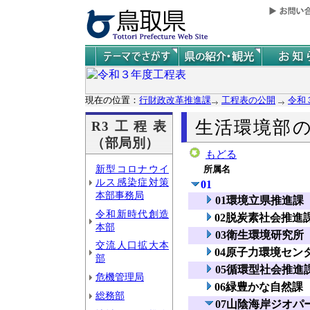
現在の位置：
行財政改革推進課
工程表の公開
令和
生活環境部
R3工程表
（部局別）
もどる
新型コロナウイ
所属名
ルス感染症対策
01
本部事務局
01環境立県推進課
令和新時代創造
02脱炭素社会推進
本部
03衛生環境研究所
交流人口拡大本
04原子力環境セン
部
05循環型社会推進
危機管理局
06緑豊かな自然課
総務部
07山陰海岸ジオパ