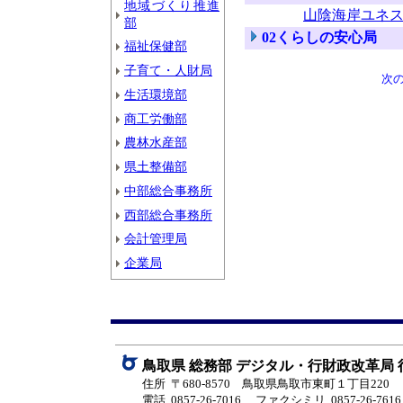
地域づくり推進
山陰海岸ユネ
部
02くらしの安心局
福祉保健部
子育て・人財局
次
生活環境部
商工労働部
農林水産部
県土整備部
中部総合事務所
西部総合事務所
会計管理局
企業局
鳥取県 総務部 デジタル・行財政改革局
住所 〒680-8570 鳥取県鳥取市東町１丁目220
電話 0857-26-7016
ファクシミリ 0857-26-7616