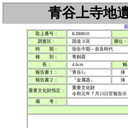
青谷上寺地遺
取上番号：
KJB8810
調査区：
国道３区
層位・
時 期：
弥生中期～奈良時代
種 別：
青銅器
長：
4.6
cm
幅
報告書
１：
『青谷3』
挿
報告書
２：
『金属器』
挿
重要文化財
重要文化財指定：
令和元年７月23日官報告示
備 考：