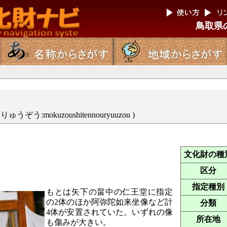
鳥取県
:mokuzoushitennouryuuzou )
文化財の種
区分
指定種別
もとは矢下の畠中の仁王堂に指定
の2体のほか阿弥陀如来坐像など計
分類
4体が安置されていた。いずれの像
所在地
も傷みが大きい。