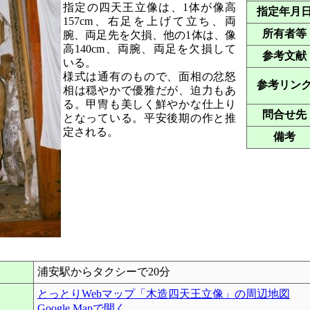
指定の四天王立像は、1体が像高
指定年月
157cm、右足を上げて立ち、両
所有者等
腕、両足先を欠損、他の1体は、像
高140cm、両腕、両足を欠損して
参考文献
いる。
様式は通有のもので、面相の忿怒
参考リン
相は穏やかで優雅だが、迫力もあ
る。甲冑も美しく鮮やかな仕上り
問合せ先
となっている。平安後期の作と推
定される。
備考
浦安駅からタクシーで20分
とっとりWebマップ「木造四天王立像」の周辺地図
Google Mapで開く