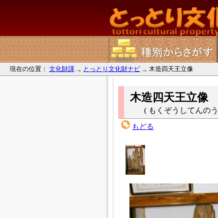
現在の位置：
文化財課
とっとり文化財ナビ
木造四天王立像
木造四天王立像
( もくぞうしてんのうりゅうぞう
もどる