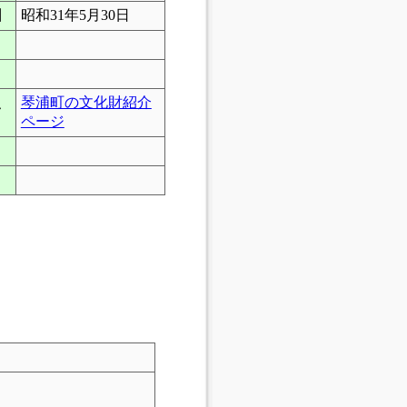
日
昭和31年5月30日
琴浦町の文化財紹介
ク
ページ