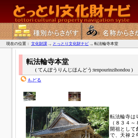
現在の位置：
文化財課
とっとり文化財ナビ
転法輪寺本堂
転法輪寺本堂
( てんぽうりんじほんどう:tenpourinzihondou )
もどる
転法輪寺は
（８３４～
開祖として
で、天禄２