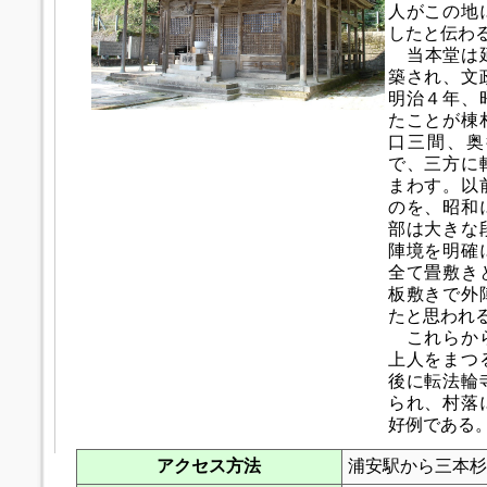
人がこの地
したと伝わ
当本堂は延
築され、文
明治４年、
たことが棟
口三間、奥
で、三方に
まわす。以
のを、昭和
部は大きな
陣境を明確
全て畳敷き
板敷きで外
たと思われ
これらから
上人をまつ
後に転法輪
られ、村落
好例である
アクセス方法
浦安駅から三本杉