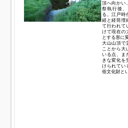
頂へ向かい
祭執行後、
る。江戸時
経と経筒埋
て行われて
けて現在の
とする形に
大山山頂で
ことから大
いる点、ま
きな変化を
けられてい
俗文化財と