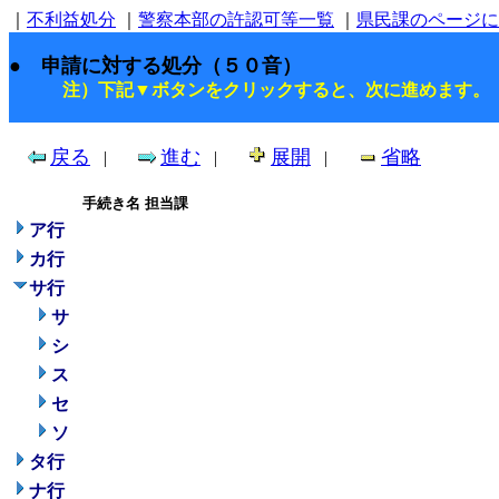
｜
不利益処分
｜
警察本部の許認可等一覧
｜
県民課のページに
● 申請に対する処分（５０音）
注）下記▼ボタンをクリックすると、次に進めます。
戻る
進む
展開
省略
|
|
|
手続き名
担当課
ア行
カ行
サ行
サ
シ
ス
セ
ソ
タ行
ナ行