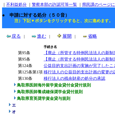
｜
不利益処分
｜
警察本部の許認可等一覧
｜
県民課のページに
● 申請に対する処分（５０音）
注）下記▼ボタンをクリックすると、次に進めます。
戻る
進む
展開
省略
|
|
|
手続き名
第95条
【廃止（所管する特例民法法人の新制度
第95条
【廃止（所管する特例民法法人の新制度
第124条
公益目的支出計画の実施が完了したこ
第125条第1項
移行法人の公益目的支出計画の変更の
第130条
移行法人の残余財産の処分の承認
鳥取県医師海外留学資金貸付金貸付規則
鳥取県医師養成確保奨学金貸付規則
鳥取県育英奨学資金貸与規則
エ
オ