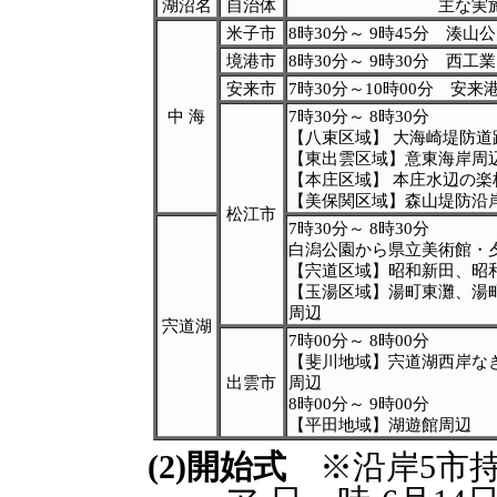
湖沼名
自治体
主な実
米子市
8時30分～ 9時45分 湊山
境港市
8時30分～ 9時30分 西工
安来市
7時30分～10時
00
分 安来
中 海
7時30分～ 8時30分
【八束区域】 大海崎堤防道
【東出雲区域】意東海岸周
【本庄区域】 本庄水辺の楽
【美保関区域】森山堤防沿
松江市
7時30分～ 8時30分
白潟公園から県立美術館・
【宍道区域】昭和新田、昭
【玉湯区域】湯町東灘、湯
周辺
宍道湖
7時
00
分～ 8時
00
分
【斐川地域】宍道湖西岸な
出雲市
周辺
8時
00
分～ 9時
00
分
【平田地域】湖遊館周辺
(2)開始式
※沿岸5市持