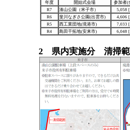
年度
開始式会場
参加者(
R7
湊山公園（米子市）
5,058 
R6
斐川なぎさ公園(出雲市)
4,606 
R5
西工業団地(境港市)
7,033 
R4
島田干拓地(安来市)
6,048 
2 県内実施分 清掃