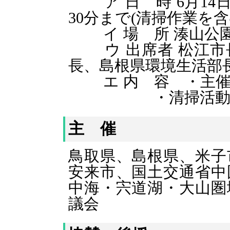
ア 日 時 6月14日
30分まで(清掃作業を含
イ 場 所 湊山公園
ウ 出席者 松江市
長、島根県環境生活部
エ 内 容 ・主催
・清掃活
主 催
鳥取県、
島根県、
米子
安来市、国土交通省中
中海・宍道湖・大山圏
議会