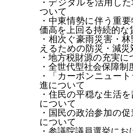
・デジタルを活用した
ついて
・中東情勢に伴う重要
価高を上回る持続的な
・相次ぐ豪雨災害・林
えるための防災・減災
・地方税財源の充実に
・全世代型社会保障制
・「カーボンニュート
進について
・住民の平穏な生活を
について
・国民の政治参加の促
について
・参議院議員選挙にお