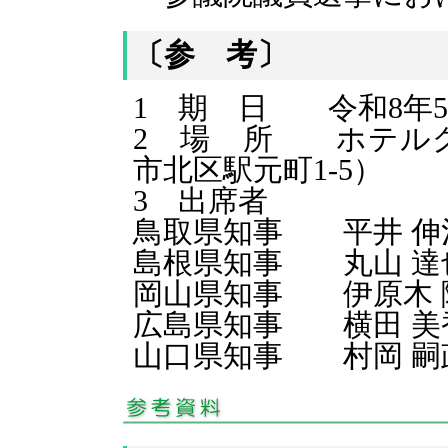
〔参 考〕
1 期 日 令和8年5
2 場 所 ホテル
市北区駅元町1-5）
3 出席者
鳥取県知事 平井 伸治
島根県知事 丸山 達
岡山県知事 伊原木 
広島県知事 横田 美
山口県知事 村岡 嗣