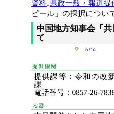
資料
県政一般・報道提
ピール」の採択につい
中国地方知事会「共
て
もどる
提供課等：令和の改
課
電話番号：0857-26-783