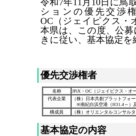
令和7年11月10日に
ションの優先交渉権
OC（ジェイピクス・
本県は、この度、公募
きに従い、基本協定を
優先交渉権者
名称
JPiX・OC（ジェイピクス・
代表企業
（株）日本共創プラットフォー
※南紀白浜空港（H31.4～）
構成員
（株）オリエンタルコンサルタ
基本協定の内容