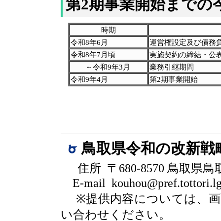
第2期事業開始までの
時期
令和8年6月
運営権設定及び債務
令和8年7月頃
実施契約の締結・公
～令和9年3月
業務引継期間
令和9年4月
第2期事業開始
鳥取県令和の改新戦
住所 〒680-8570 鳥取県
E-mail kouhou@pref.tottori.lg
※提供内容については、
い合わせください。