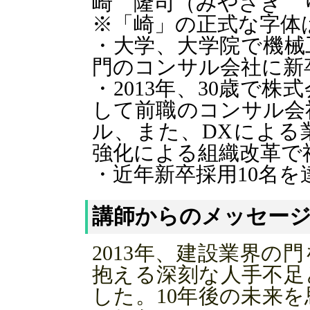
崎 隆司（みやざき 
※「崎」の正式な字体
・大学、大学院で機械
門のコンサル会社に新
・2013年、30歳で
して前職のコンサル会
ル、また、DXによる
強化による組織改革で
・近年新卒採用10名を
講師からのメッセー
2013年、建設業界の
抱える深刻な人手不足
した。10年後の未来