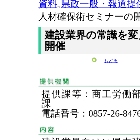
資料
県政一般・報道提
人材確保術セミナーの
建設業界の常識を変
開催
もどる
提供課等：商工労働
課
電話番号：0857-26-847