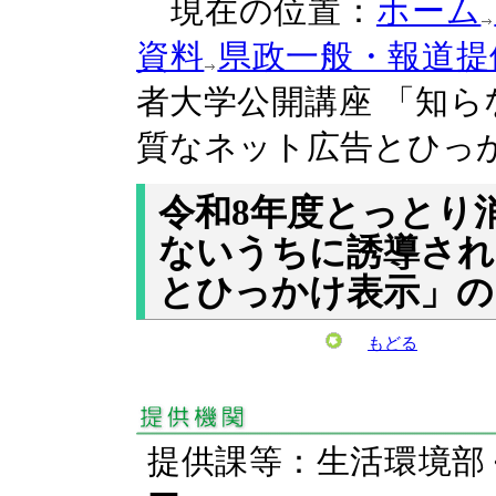
現在の位置：
ホーム
資料
県政一般・報道提
者大学公開講座 「知
質なネット広告とひっ
令和8年度とっとり
ないうちに誘導され
とひっかけ表示」の
もどる
提供課等：生活環境部
ー