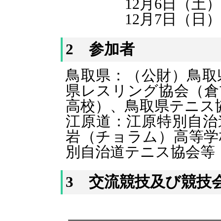
12月6日（土） 
12月7日（日） 
2 参加者
鳥取県：（公財）鳥取
県レスリング協会（倉
高校）、鳥取県テニス
江原道：江原特別自治
岩（チョラム）高等学
別自治道テニス協会等 
3 交流競技及び競技