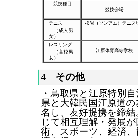
競技種目
競技会場
テニス
松岩（ソンアム）テニス
（成人男
女）
レスリング
江原体育高等学校
（高校男
女）
4 その他
・鳥取県と江原特別自治
県と大韓民国江原道の
名し、友好提携を締結
じて相互理解・発展が
術、スポーツ、経済、