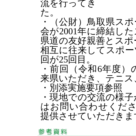
流を行ってき
た。
・（公財）鳥取県スポ
会が2001年に締結し
県道の友好親善とスポ
相互に往来してスポー
回が25回目。
・前回（令和6年度）
来県いただき、テニス
・別添実施要項参照
・現地での交流の様子
はお問い合わせくださ
提供させていただきま