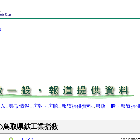
光
ーム
県政情報
広報・広聴
報道提供資料
県政一般・報道提
月の鳥取県鉱工業指数