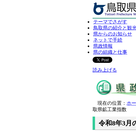
テーマでさがす
鳥取県の紹介と観
県からのお知らせ
ネットで手続
県政情報
県の組織と仕事
読み上げる
現在の位置：
ホ
取県鉱工業指数
令和8年3