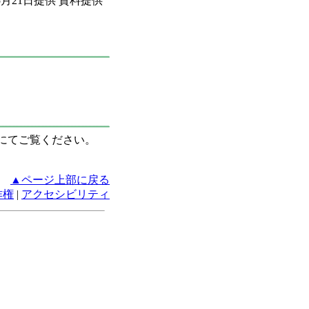
05月21日提供 資料提供
にてご覧ください。
▲ページ上部に戻る
作権
|
アクセシビリティ