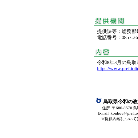
提供課等：総務
電話番号：0857-26-
令和8年3月の鳥
https://www.pref.totto
鳥取県令和の改
住所 〒680-8570
E-mail kouhou@pref.tott
※提供内容について