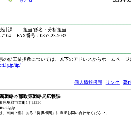
2026年
もどる
部統計課 担当/係名：分析担当
7104 FAX番号：0857-23-5033
取県の鉱工業指数については、以下のアドレスからホームページ
ri.lg.jp/iip/
個人情報保護
|
リンク
|
著
新戦略本部政策戦略局広報課
 鳥取県鳥取市東町1丁目220
ori.lg.jp
は、画面上部にある「提供機関」に直接お問い合わせください。