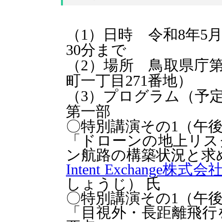
（1）日時 令和8年5
30分まで
（2）場所 鳥取県庁第
町一丁目271番地）
（3）プログラム（予
第一部
〇特別講演その1（午後
「ドローンの地上リス
ン航路の構築状況と求
Intent Exchange株式会
しょうじ） 氏
〇特別講演その1（午後
「目視外・長距離飛行