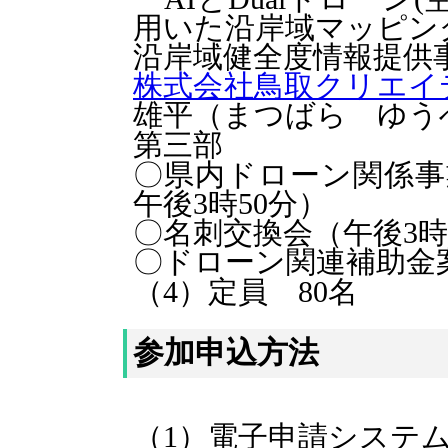
用いた沿岸域マッピン
沿岸域健全度情報提供
株式会社鳥取クリエ
雄平（まつばら ゆう
第三部
〇県内ドローン関係事業
午後3時50分）
〇名刺交換会（午後3時
〇ドローン関連補助金
（4）定員 80名
参加申込方法
（1）電子申請システ