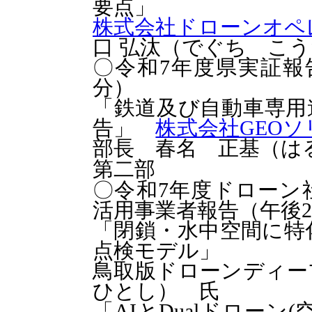
要点」
株式会社ドローンオペ
口 弘汰（でぐち こう
〇令和7年度県実証報告
分）
「鉄道及び自動車専用
告」
株式会社GEO
部長 春名 正基（は
第二部
〇令和7年度ドローン
活用事業者報告（午後2
「閉鎖・水中空間に特
点検モデル」
鳥取版ドローンディ
ひとし） 氏
「AIとDualドロー