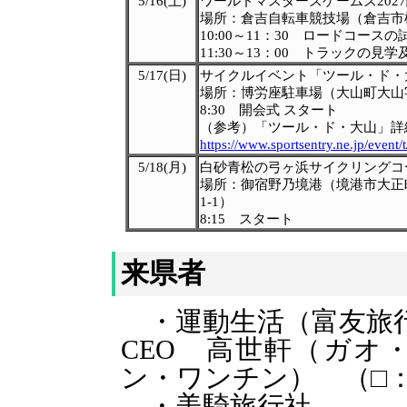
5/16(土)
ワールドマスターズゲームズ202
場所：倉吉自転車競技場（倉吉市桜
10:00～11：30 ロードコースの
11:30～13：
00
トラックの見学
5/17(日)
サイクルイベント「ツール・ド
場所：博労座駐車場（大山町大山字
8:30 開会式 スタート
（参考）「ツール・ド・大山」詳
https://www.sportsentry.ne.jp/event
5/18(月)
白砂青松の弓ヶ浜サイクリングコ
場所：御宿野乃境港（境港市大正
1-1）
8:15 スタート
来県者
・運動生活（富友旅
CEO 高世軒（ガオ
ン・ワンチン） （□
・美騎旅行社