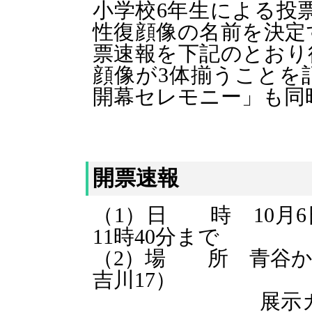
小学校6年生による投
性復顔像の名前を決定
票速報を下記のとおり
顔像
が3体揃うことを
開幕セレモニー」も同
開票速報
（1）日 時 10月6
11時40分まで
（2）場 所 青谷か
吉川17）
展示