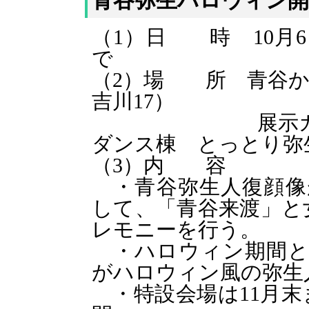
青谷弥生ハロウィン
（1）日 時 10月6
で
（2）場 所 青谷か
吉川17）
展示ガイダンス施
ダンス棟
とっとり弥
（3）内 容
・青谷弥生人復顔像
して、「青谷来渡」と
レモニーを行う。
・ハロウィン期間と
がハロウィン風の弥生
・特設会場は11月末