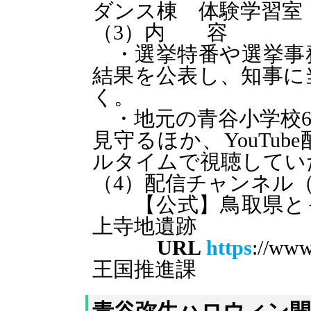
ダンス棟
体験学習室
（3）内 容
・選挙特番や選挙事
結果を公表し、知事に
く。
・地元の青谷小学校6
見守るほか、YouTu
ルタイムで視聴してい
（4）配信チャンネル（Yo
【公式】鳥取県と
上寺地遺跡
URL
h
ttps
://w
王国推進課