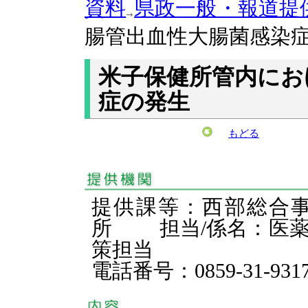
資料
県政一般・報道提
腸管出血性大腸菌感染
米子保健所管内にお
症の発生
もどる
提供課等：西部総合
所 担当/係名：医薬
策担当
電話番号：0859-31-931