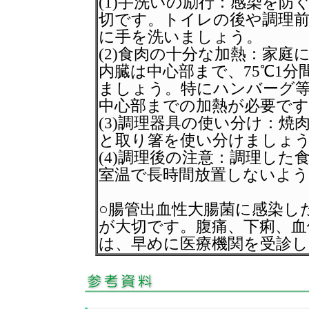
(1)手洗いの励行：感染を
切です。トイレの後や調理
に手を洗いましょう。
(2)食肉の十分な加熱：家
内臓は中心部まで、75℃1
ましょう。特にハンバーグ
中心部までの加熱が必要です
(3)調理器具の使い分け：
と取り箸を使い分けましょ
(4)調理後の注意：調理し
室温で長時間放置しないよ
○腸管出血性大腸菌に感染し
が大切です。腹痛、下痢、血
は、早めに医療機関を受診