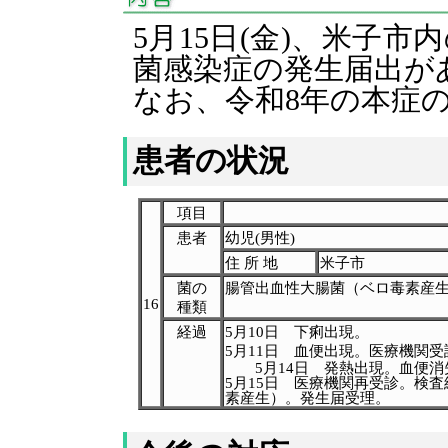
5月15日(金)、米子
菌感染症の発生届出が
なお、令和8年の本症の
患者の状況
項目
患者
幼児(男性)
住 所 地
米子市
菌の
腸管出血性大腸菌（ベロ毒素産
16
種類
経過
5月10日 下痢出現。
5月11日 血便出現。医療機関
5月14日 発熱出現。血便消
5月15日 医療機関再受診。検査
素産生）。発生届受理。