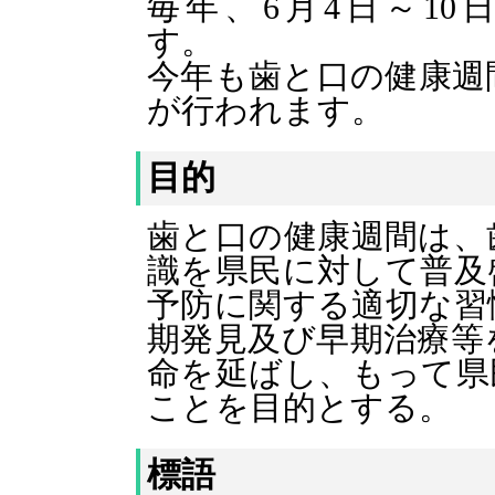
毎年、6月4日～1
す。
今年も歯と口の健康週
が行われます。
目的
歯と口の健康週間は、
識を県民に対して普及
予防に関する適切な習
期発見及び早期治療等
命を延ばし、もって県
ことを目的とする。
標語