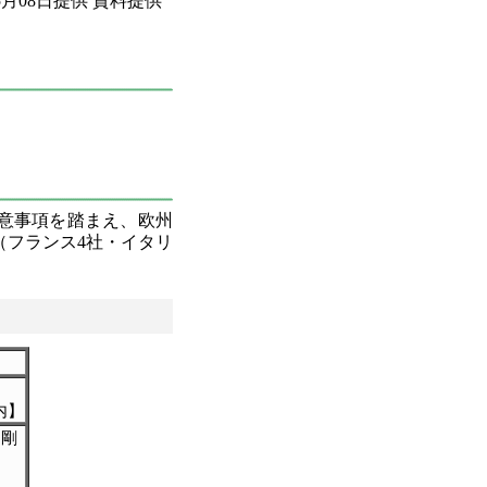
05月08日提供 資料提供
合意事項を踏まえ、欧州
社（フランス4社・イタリ
】
山剛
朝