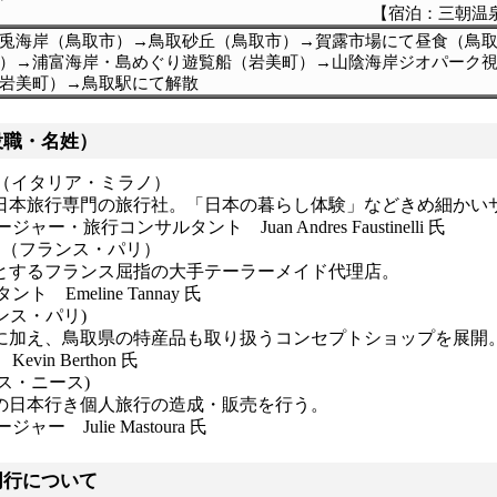
【宿泊：三朝温
兎海岸（鳥取市）→鳥取砂丘（鳥取市）→賀露市場にて昼食（鳥
）→浦富海岸・島めぐり遊覧船（岩美町）→山陰海岸ジオパーク
（岩美町）→鳥取駅にて解散
役職・名姓）
ience（イタリア・ミラノ）
日本旅行専門の旅行社。「日本の暮らし体験」などきめ細かい
旅行コンサルタント Juan Andres Faustinelli 氏
CO（フランス・パリ）
とするフランス屈指の大手テーラーメイド代理店。
Emeline Tannay 氏
フランス・パリ)
に加え、鳥取県の特産品も取り扱うコンセプトショップを展開
n Berthon 氏
ランス・ニース)
日本行き個人旅行の造成・販売を行う。
Julie Mastoura 氏
同行について