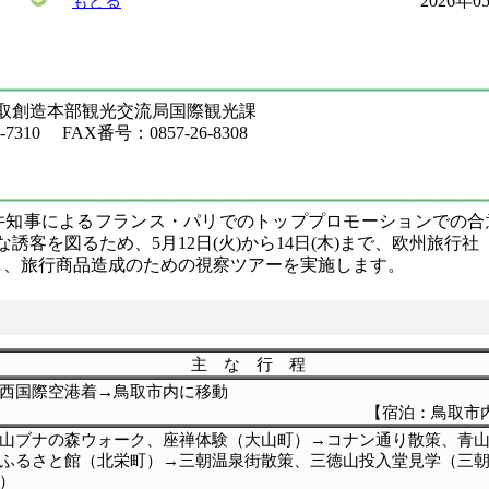
2026年
もどる
鳥取創造本部観光交流局国際観光課
7310 FAX番号：0857-26-8308
平井知事によるフランス・パリでのトッププロモーションでの
誘客を図るため、5月12日(火)から14日(木)まで、欧州旅行
し、旅行商品造成のための視察ツアーを実施します。
）
主 な 行 程
西国際空港着→鳥取市内に移動
【宿泊：鳥取市内
山ブナの森ウォーク、座禅体験（大山町）→コナン通り散策、青
ふるさと館（北栄町）→三朝温泉街散策、三徳山投入堂見学（三
町）