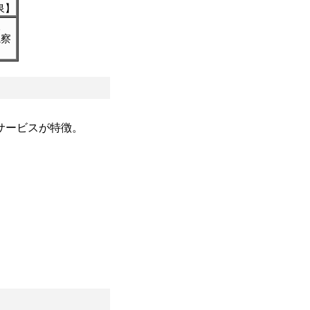
泉】
取
視察
サービスが特徴。
。