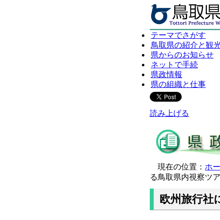
テーマでさがす
鳥取県の紹介と観
県からのお知らせ
ネットで手続
県政情報
県の組織と仕事
読み上げる
現在の位置：
ホ
る鳥取県内視察ツ
欧州旅行社