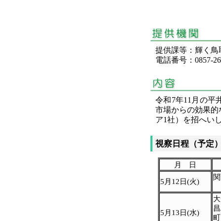
提供課等：輝く
電話番号：0857-26-
令和7年11月の
市場からの効果的な
ア1社）を招へい
視察日程（予定
月 日
関
5月12日(火)
大
昌
5月13日(水)