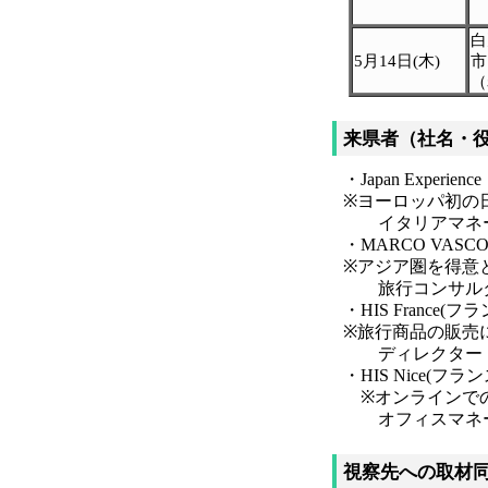
白
5月14日(木)
市
来県者（社名・
・Japan Exper
※ヨーロッパ初の
イタリアマネージャー・
・MARCO VAS
※アジア圏を得意
旅行コンサルタント 
・HIS France(
※旅行商品の販売
ディレクター Kevi
・HIS Nice(フ
※オンラインでの
オフィスマネージャー 
視察先への取材