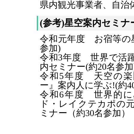
県内観光事業者、自治
(参考)星空案内セミ
令和元年度 お宿等の星
参加)
令和3年度 世界で活
内セミナー(約20名参加
令和5年度 天空の
ー』案内人に学ぶ!(約4
令和6年度 世界的
ド・レイクテカポの元
ミナー（約30名参加）