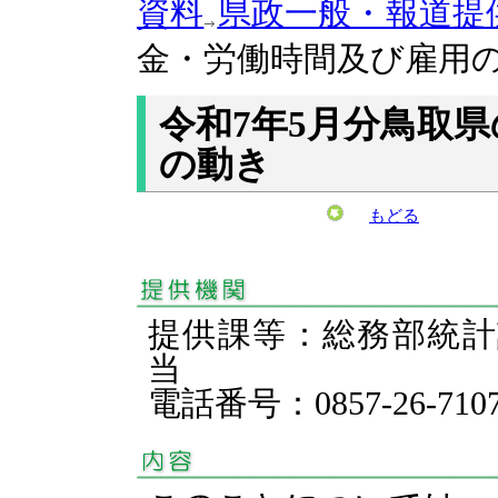
資料
県政一般・報道提
金・労働時間及び雇用
令和7年5月分鳥取
の動き
もどる
提供課等：総務部統
当
電話番号：0857-26-710