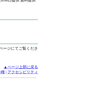
05月08日提供 資料提供
ムページにてご覧くださ
▲ページ上部に戻る
作権
|
アクセシビリティ