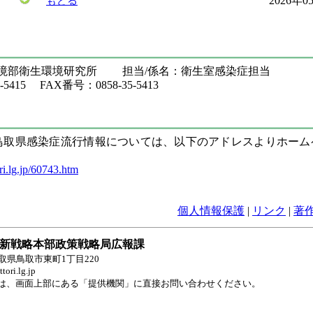
2026年
もどる
環境部衛生環境研究所 担当/係名：衛生室感染症担当
5415 FAX番号：0858-35-5413
の鳥取県感染症流行情報については、以下のアドレスよりホー
ri.lg.jp/60743.htm
個人情報保護
|
リンク
|
著
新戦略本部政策戦略局広報課
 鳥取県鳥取市東町1丁目220
ori.lg.jp
は、画面上部にある「提供機関」に直接お問い合わせください。