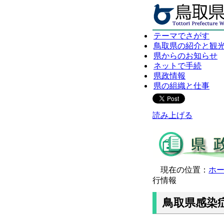
テーマでさがす
鳥取県の紹介と観
県からのお知らせ
ネットで手続
県政情報
県の組織と仕事
読み上げる
現在の位置：
ホ
行情報
鳥取県感染