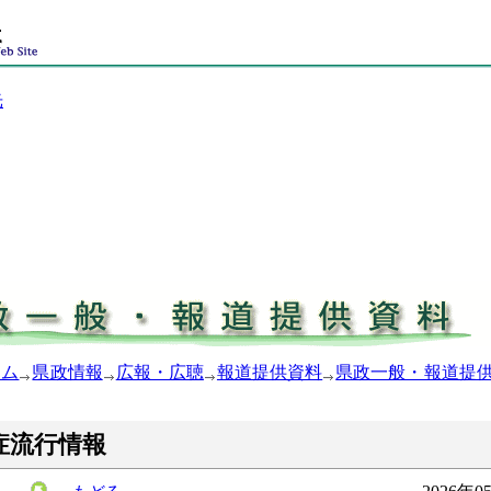
光
ーム
県政情報
広報・広聴
報道提供資料
県政一般・報道提
症流行情報