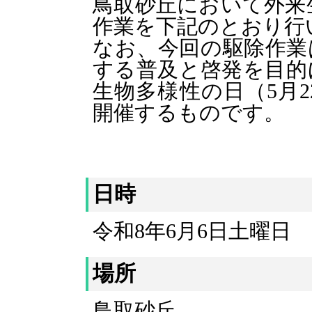
鳥取砂丘において外来
作業を下記のとおり行
なお、今回の駆除作業
する普及と啓発を目的
生物多様性の日（5月
開催するものです。
日時
令和8年6月6日土曜日 
場所
鳥取砂丘