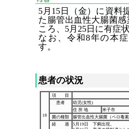
5月15日（金）に資料
た腸管出血性大腸菌感
ころ、5月25日に有症
なお、令和8年の本症
す。
患者の状況
項 目
患者
幼児(女性)
住 所 地
米子市
18
菌の種類
腸管出血性大腸菌（ベロ毒素
経 過
5月19日 下痢出現。