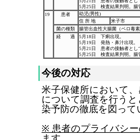
5月21日 患者の接触者と
5月25日 検査結果判明。腸
幼児(男性)
19
患者
住 所 地
米子市
菌の種類
腸管出血性大腸菌（ベロ毒素
経 過
5月18日 下痢出現。
5月19日 発熱・鼻汁出現。
5月21日 患者の接触者と
5月25日 検査結果判明。腸
今後の対応
米子保健所において、
について調査を行うと
染予防の徹底を図って
※ 患者のプライバシ
ます。