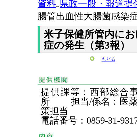
資料
県政一般・報道提
腸管出血性大腸菌感染症
米子保健所管内にお
症の発生（第3報）
もどる
提供課等：西部総合
所 担当/係名：医薬
策担当
電話番号：0859-31-931