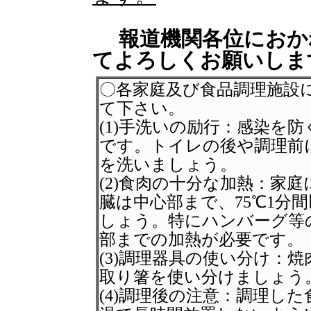
報道機関各位におか
てよろしくお願いしま
〇各家庭及び食品調理施設
て下さい。
(1)手洗いの励行：感染を
です。トイレの後や調理前
を洗いましょう。
(2)食肉の十分な加熱：家
臓は中心部まで、75℃1分
しょう。特にハンバーグ等
部までの加熱が必要です。
(3)調理器具の使い分け：
取り箸を使い分けましょう
(4)調理後の注意：調理し