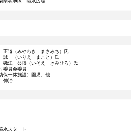
園南谷地区 噴水広場
 正道（みやわき まさみち）氏
 誠 （いりえ まこと）氏
 磯江 公博（いそえ きみひろ）氏
討委員会委員
幼保一体施設）園児、他
 伸治
噴水スタート