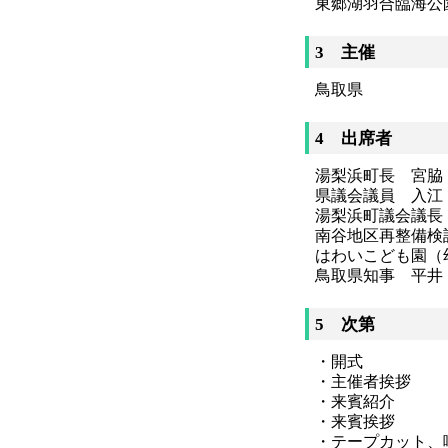
東郷湖羽合臨海公
3 主催
鳥取県
4 出席者
湯梨浜町長 宮脇
県議会議員 入江
湯梨浜町議会議長
南谷地区再整備検
はわいこども園（
鳥取県知事 平井
5 次第
・開式
・主催者挨拶
・来賓紹介
・来賓挨拶
・テープカット、