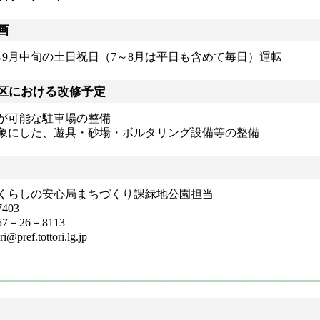
画
ら9月中旬の土日祝日（7～8月は平日も含めて毎日）運転
区における改修予定
が可能な駐車場の整備
象にした、遊具・砂場・ボルタリング設備等の整備
くらしの安心局まちづくり課緑地公園担当
403
－26－8113
ref.tottori.lg.jp