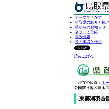
テーマでさがす
鳥取県の紹介と観
県からのお知らせ
ネットで手続
県政情報
県の組織と仕事
読み上げる
現在の位置：
ホ
公園南谷地区噴水
東郷湖羽合