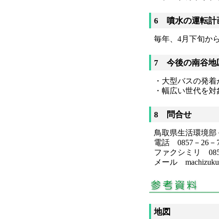
6 噴水の運転計
毎年、4月下旬か
7 今後の南谷地
・大型バスの発着
・幅広い世代を対
8 問合せ
鳥取県生活環境部
電話 0857－26－7
ファクシミリ 0857
メール machizukuri@p
地図