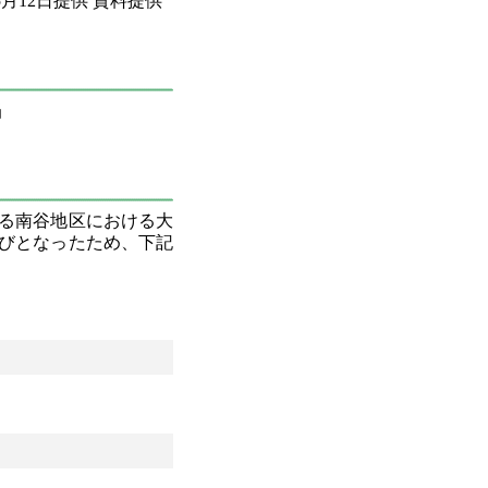
05月12日提供 資料提供
担当
いる南谷地区における大
びとなったため、下記