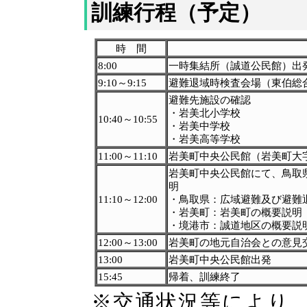
訓練行程（予定）
時 間
8:00
一時集結所（誠道公民館）出
9:10～9:15
避難退域時検査会場（東伯総合
避難先施設の確認
・岩美北小学校
10:40～10:55
・岩美中学校
・岩美高等学校
11:00～11:10
岩美町中央公民館（岩美町大字
岩美町中央公民館にて、鳥取
明
11:10～12:00
・鳥取県：広域避難及び避難
・岩美町：岩美町の概要説明
・境港市：誠道地区の概要説
12:00～13:00
岩美町の地元自治会との意見
13:00
岩美町中央公民館出発
15:45
帰着、訓練終了
※交通状況等により