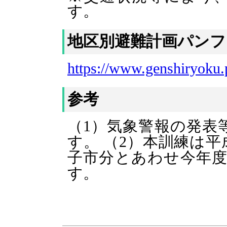
す。
地区別避難計画パンフ
https://www.genshiryoku.p
参考
（1）気象警報の発表
す。
（2）本訓練は平
子市分とあわせ今年度
す。