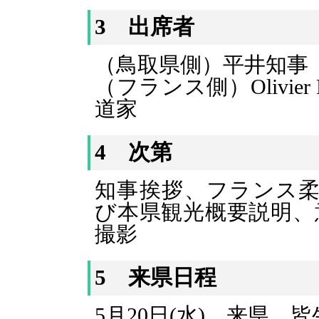
3 出席者
（鳥取県側）平井知事（
（フランス側）Olivi
道家
4 次第
知事挨拶、フランス柔
び本県観光概要説明、
撮影
5 来県日程
5月20日(水) 来県、