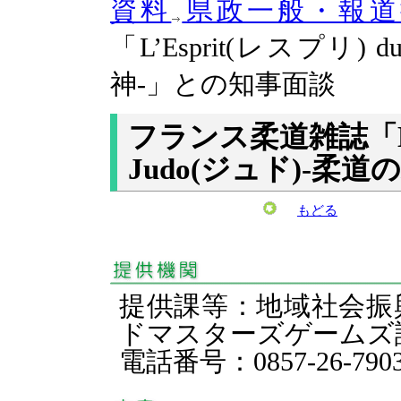
資料
県政一般・報道
「L’Esprit(レスプリ) 
神-」との知事面談
フランス柔道雑誌「L’E
Judo(ジュド)-柔
もどる
提供課等：地域社会振
ドマスターズゲー
電話番号：0857-26-790