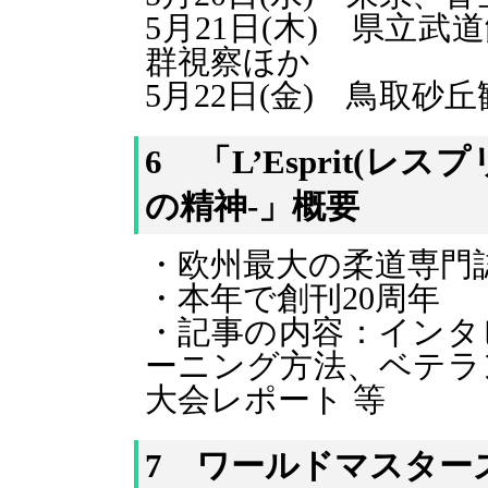
5月21日(木) 県立
群視察ほか
5月22日(金) 鳥取砂
6 「L’Esprit(レスプ
の精神-」概要
・欧州最大の柔道専門
・本年で創刊20周年
・記事の内容：インタ
ーニング方法、ベテラ
大会レポート 等
7 ワールドマスターズ