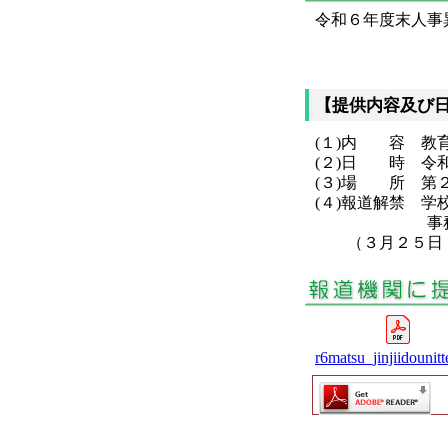
令和６年度末人事
【提供内容及び
(１)内 容 教
(２)日 時 令
(３)場 所 第
(４)報道解禁 
事務部局：３
（３月２５日（
r6matsu_jinjiidounitt