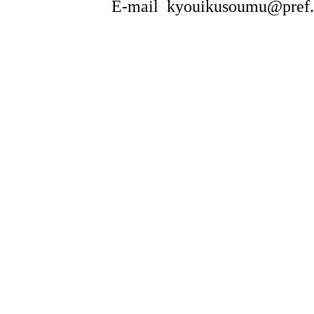
E-mail kyouikusoumu@pref.to