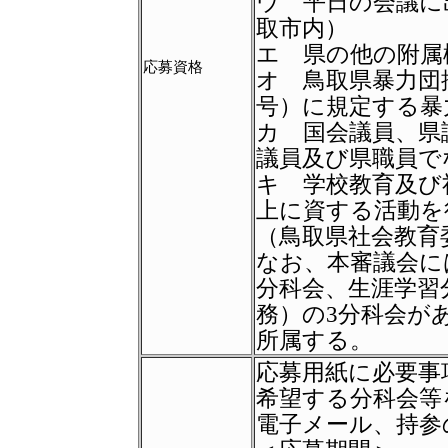
ウ 平日の会議に
取市内）
エ 県の他の附属
応募資格
オ 鳥取県暴力団
号）に規定する暴
カ 国会議員、県
議員及び県職員で
キ 学校教育及び
上に資する活動を
（鳥取県社会教育
なお、本審議会に
分科会、生涯学習
務）の
3
分科会が
所属する。
応募用紙に必要事
希望する分科会等
電子メール、持参