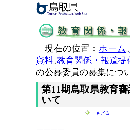
現在の位置：
ホーム
資料
教育関係・報道提
の公募委員の募集につ
第11期鳥取県教育
いて
もどる