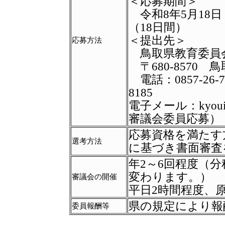
＜応募期間＞
令和
8
年
5
月
18
日
（
18
日間）
＜提出先＞
応募方法
鳥取県教育委員
〒
680-8570
鳥
電話：
0857-26-
8185
電子メール：
kyoui
審議会委員応募）
応募資格を満たす
選考方法
に基づき書面審査
年
2
～
6
回程度（分
変わります。）
審議会の開催
平日
2
時間程度、
県の規定により報
委員報酬等