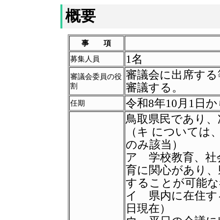
概要
事 項
1
名
募集人員
審議会に出席する
審議会委員の役
審議する。
割
令和
8
年
10
月
1
日か
任期
鳥取県民であり、
（キ
については
のみ該当）
ア 学校教育、社
育に関心があり、
することが可能な
イ 県内に在住す
日現在）