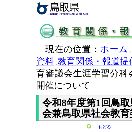
現在の位置：
ホーム
資料
教育関係・報道提
育審議会生涯学習分科
開催について
令和8年度第1回鳥
会兼鳥取県社会教育
もどる