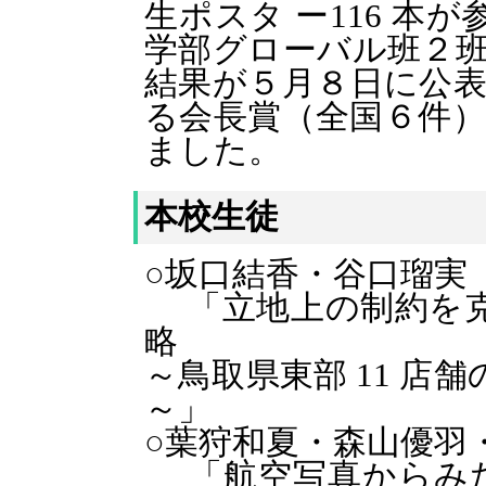
生ポスタ ー116 本
学部グローバル班２班
結果が５月８日に公表
る会長賞（全国６件）
ました。
本校生徒
○坂口結香・谷口瑠実
「立地上の制約を克
略
～鳥取県東部 11 店
～」
○葉狩和夏・森山優羽
「航空写真からみたラ