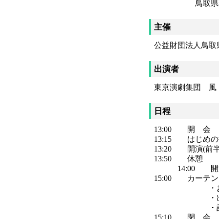
鳥取県弱視学級
主催
公益財団法人鳥取
出演者
東京演劇集団 風
日程
13:00 開 会
13:15 はじめ
13:20 開演(前半
13:50 休憩
14:00 開演
15:00 カーテ
・お礼の挨
・出演
・記念
15:10 閉 会