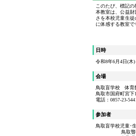
このたび、標記の
本教室は、公益財
さを本校児童生徒
に体感する教室で
日時
令和8年6月4日(木
会場
鳥取盲学校 体育
鳥取市国府町宮下1
電話：0857-23-544
参加者
鳥取盲学校児童･生
鳥取聾学校幼児