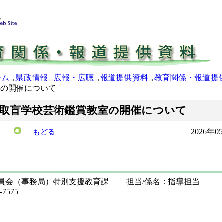
ーム
県政情報
広報・広聴
報道提供資料
教育関係・報道提
室の開催について
鳥取盲学校芸術鑑賞教室の開催について
2026年
もどる
委員会（事務局）特別支援教育課 担当/係名：指導担当
7575