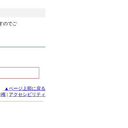
すのでご
▲ページ上部に戻る
作権
|
アクセシビリティ