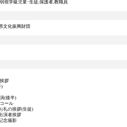
児童･生徒,保護者,教職員
県文化振興財団
の挨拶
)
(後半)
ンコール
拶(生徒)
者挨拶
撮影