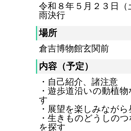
令和８年５月２３日（
雨決行
場所
倉吉博物館玄関前
内容（予定）
・自己紹介、諸注意
・遊歩道沿いの動植物
す
・展望を楽しみながら
・生きものどうしのつ
を探す