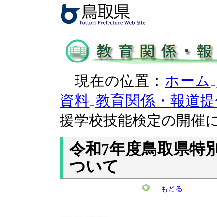
現在の位置：
ホーム
資料
教育関係・報道提
援学校技能検定の開催
令和7年度鳥取県特
ついて
もどる