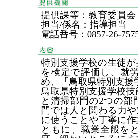
提供課等：教育委員
担当/係名：指導担当
電話番号：0857-26-757
特別支援学校の生徒が
を検定で評価し、就
め、「鳥取県特別支援
鳥取県特別支援学校技
と清掃部門の2つの部
門では人と関わる力や
に使うことや丁寧に作
ともに、職業全般を