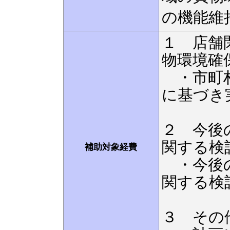
の機能維
１ 店舗
物環境確
・市町
に基づき
２
今後
関する検
補助対象経費
・
今後
関する検
３ その