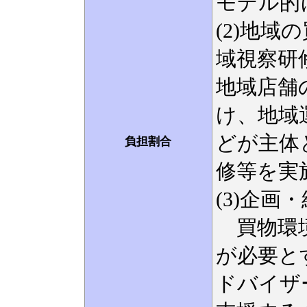
モデル的
(2)地
域視察研
地域店舗
け、地域
どが主体
負担割合
修等を実
(3)企
買物環境
が必要と
ドバイザ