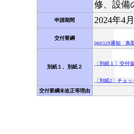
修、設備の
2024年4
申請期間
交付要綱
060329通知 
〔別紙１〕交付金手
別紙１、別紙２
〔別紙2〕チェッ
交付要綱未改正等理由