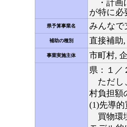
・計画に
が特に必
みんなで
県予算事業名
直接補助,
補助の種別
市町村, 企
事業実施主体
県：１／
ただし、
村負担額の
(1)先導
買物環境