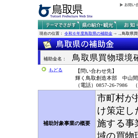
現在の位置：
令和６年度鳥取県の補助金
鳥取県買
鳥取県買物環境
補助金名：
もどる
【問い合わせ先】
輝く鳥取創造本部
中山間
（電話）0857-26-7986 
市町村が
け策定し
施する事
補助対象事業の概要
域の買物