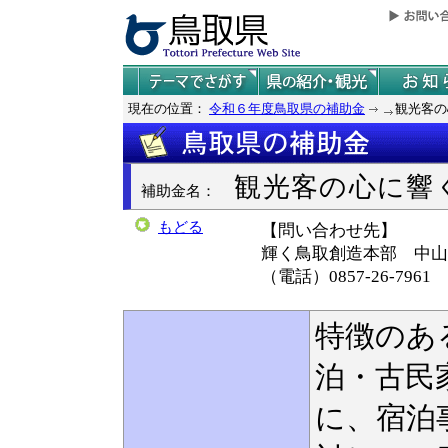
現在の位置：
令和６年度鳥取県の補助金
観光客の
観光客の心に響
補助金名：
もどる
【問い合わせ先】
輝く鳥取創造本部
中山
（電話）0857-26-7961
特徴のあ
泊・古民
に、宿泊