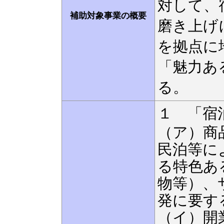
対して、
補助対象事業の概要
磨き上げ
を拠点に
「魅力あ
る。
１ 「宿
（ア）商
民泊等に
る特色あ
物等）、
発に要す
（イ）開