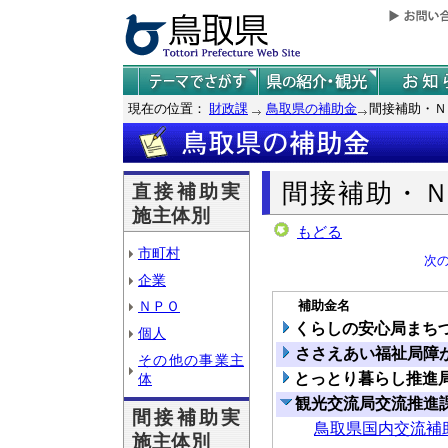
現在の位置：
財政課
鳥取県の補助金
間接補助・Ｎ
間接補助・
直接補助実
施主体別
もどる
市町村
次
企業
補助金名
ＮＰＯ
くらしの安心局まち
個人
ささえあい福祉局障
その他の事業主
とっとり暮らし推進
体
観光交流局交流推進
間接補助実
鳥取県国内交流補
施主体別