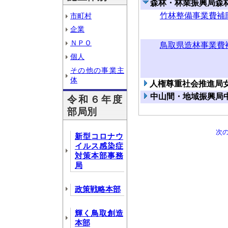
森林・林業振興局森
竹林整備事業費補
市町村
企業
ＮＰＯ
鳥取県造林事業費
個人
その他の事業主
体
人権尊重社会推進局
中山間・地域振興局
令和６年度
部局別
次
新型コロナウ
イルス感染症
対策本部事務
局
政策戦略本部
輝く鳥取創造
本部