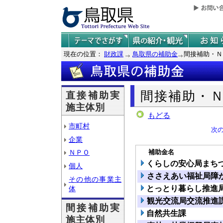
現在の位置：
財政課
鳥取県の補助金
間接補助・Ｎ
間接補助・
直接補助実
施主体別
もどる
市町村
次
企業
補助金名
ＮＰＯ
くらしの安心局まち
個人
ささえあい福祉局障
その他の事業主
とっとり暮らし推進
体
観光交流局交流推進
間接補助実
自然共生課
施主体別