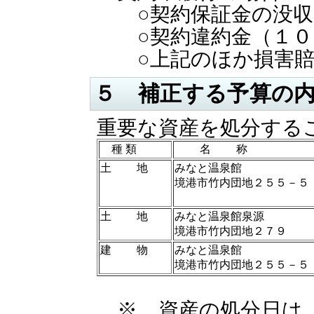
○契約保証金の没収
○契約違約金（１０
○上記のほか損害賠
５ 補正する予算の
重要な資産を処分する
種 類
名 称
土 地
みなと温泉館
境港市竹内団地２５５－５
土 地
みなと温泉館泉源
境港市竹内団地２７９
建 物
みなと温泉館
境港市竹内団地２５５－５
※ 資産の処分日は、