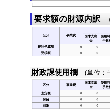
要求額の財源内訳
区分
事業費
国庫支出
使用
金
手数
現計予算額
0
0
要求額
0
0
財政課使用欄
(単位：
国庫支出
使用
区分
事業費
金
手数
査定額
0
0
保留
0
0
別途
0
0