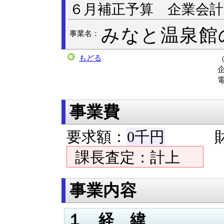
６月補正予算 企業会計
みなと温泉館
事業名：
もどる
電
事業費
要求額：
0千円
財
課長査定：計上
事業内容
１ 経 緯