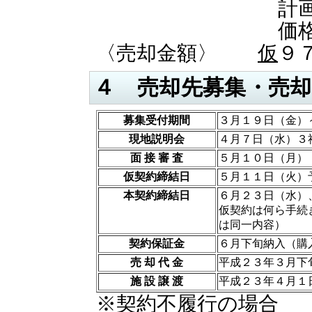
計画評価４０
価格評価６
〈売却金額〉
仮
９
４ 売却先募集・売
募集受付期間
３月１９日（金）
現地説明会
４月７日（水）３
面 接 審 査
５月１０日（月）
仮契約締結日
５月１１日（火）
本契約締結日
６月２３日（水）
仮契約は何ら手続
は同一内容）
契約保証金
６月下旬納入（購
売 却 代 金
平成２３年３月下
施 設 譲 渡
平成２３年４月１
※契約不履行の場合