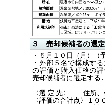
所 在
境港市竹内団地255-5及び2
敷地面積
温泉館敷地／3,393.65㎡ 
建築面積
温泉館／ 420.75㎡ ボイラ
構 造
鉄骨造平屋建て（平成９年
利用規制等
都市計画法による「工業地
る区域。(ホテル・パチンコ
３ 売却候補者の選
・５月１０日（月）（
・外部５名で構成する
の評価と購入価格の評
売却候補者に選定する
〈
選 定 先〉 住所
〈評価の合計点〉１００