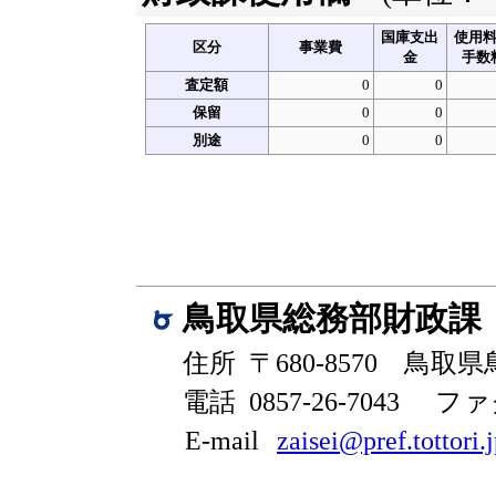
国庫支出
使用
区分
事業費
金
手数
査定額
0
0
保留
0
0
別途
0
0
鳥取県総務部財政課
住所 〒680-8570 鳥取
電話 0857-26-7043
ファク
E-mail
zaisei@pref.tottori.