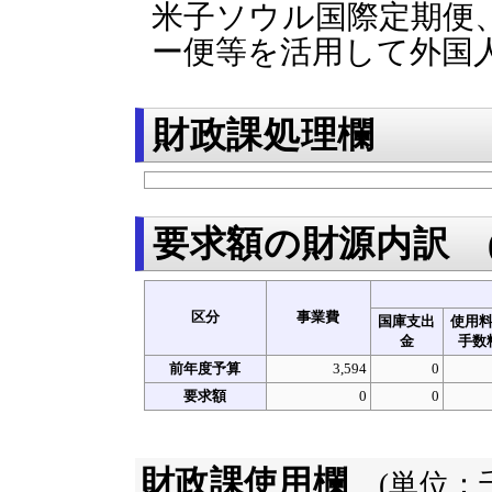
米子ソウル国際定期便、
ー便等を活用して外国
財政課処理欄
要求額の財源内訳
区分
事業費
国庫支出
使用
金
手数
前年度予算
3,594
0
要求額
0
0
財政課使用欄
(単位：